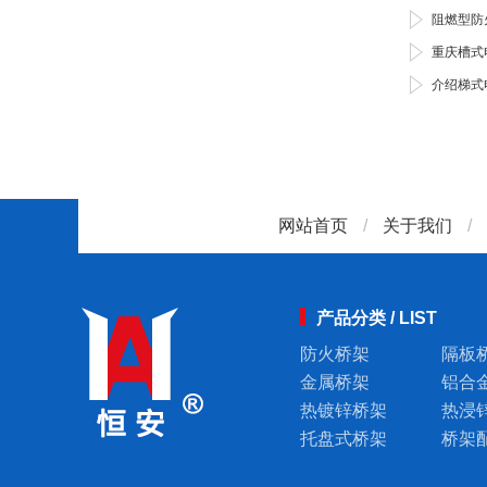
阻燃型防
重庆槽式
介绍梯式
网站首页
/
关于我们
/
产品分类 / LIST
防火桥架
隔板
金属桥架
铝合
热镀锌桥架
热浸
托盘式桥架
桥架