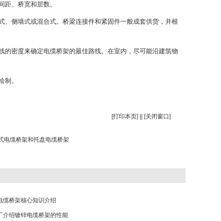
间距、桥宽和层数。
式、侧墙式或混合式。桥梁连接件和紧固件一般成套供货，并根
线的密度来确定电缆桥架的最佳路线。在室内，尽可能沿建筑物
绘制。
[
打印本页
] || [
关闭窗口
]
式电缆桥架和托盘电缆桥架
电缆桥架核心知识介绍
厂介绍镀锌电缆桥架的性能